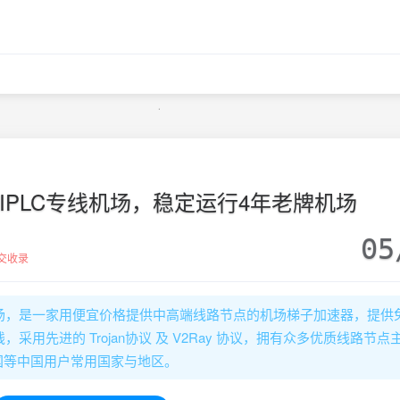
IPLC专线机场，稳定运行4年老牌机场
05
交收录
机场，是一家用便宜价格提供中高端线路节点的机场梯子加速器，提供
采用先进的 Trojan协议 及 V2Ray 协议，拥有众多优质线路节点
国等中国用户常用国家与地区。