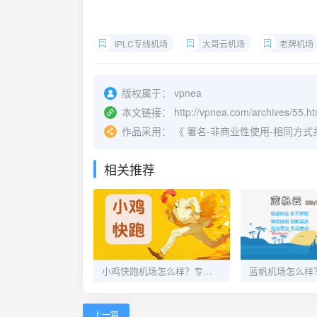
IPLC专线机场
大哥云机场
老牌机场
版权属于：
vpnea
本文链接：
http://vpnea.com/archives/55.ht
作品采用：
《
署名-非商业性使用-相同方式共享 4.
相关推荐
小鸡快跑机场怎么样？专线机场推荐评测
上一篇