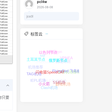
pcl4w
2026-08-08
jcs0l
标签云
机场vpn
以色列节点
ssr
VPNEA
Shadowsocks 机场
机场评测
土耳其节点
俄罗斯节点
机场推荐
V2ray机场
中转机场推荐
FlyingBird 飞鸟机场
TAG机场
闪电猫SpeedCAT
IPLC专线机场
IEPL机场
翻墙机场
SS机场
小火箭
Clash机场
你只要