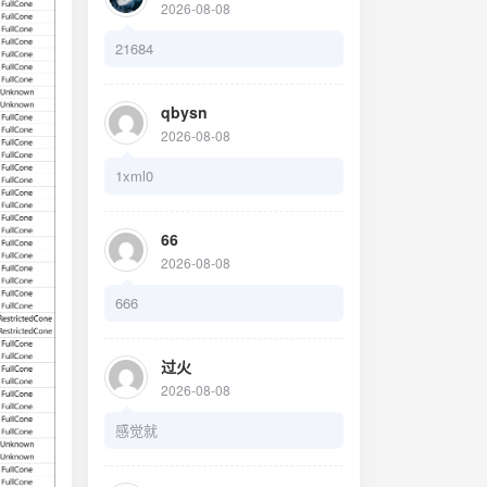
2026-08-08
21684
qbysn
2026-08-08
1xml0
66
2026-08-08
666
过火
2026-08-08
感觉就