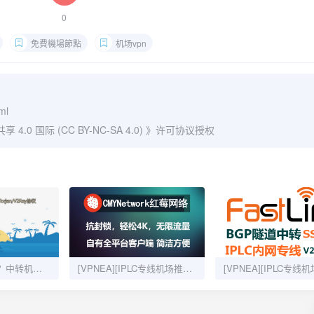
0
免費機場節點
机场vpn
ml
0 国际 (CC BY-NC-SA 4.0)
》许可协议授权
蓝帆机场怎么样？中转机场推荐评测翻墙机场
[VPNEA][IPLC专线机场推荐] 红莓网络机场怎么样？稳定高速优质Trojan/SSR机场推荐 IPLC/IEPL专线机场