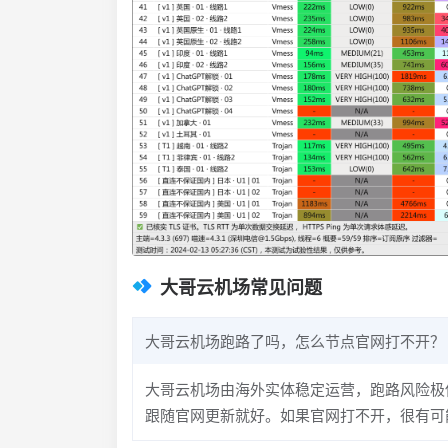
大哥云机场常见问题
大哥云机场跑路了吗，怎么节点官网打不开？
大哥云机场由海外实体稳定运营，跑路风险极
跟随官网更新就好。如果官网打不开，很有可