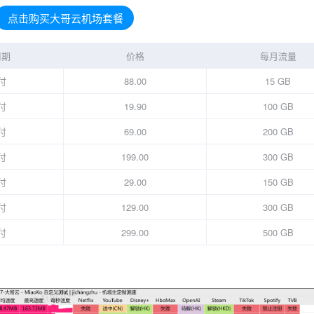
点击购买大哥云机场套餐
周期
价格
每月流量
付
88.00
15 GB
付
19.90
100 GB
付
69.00
200 GB
付
199.00
300 GB
付
29.00
150 GB
付
129.00
300 GB
付
299.00
500 GB