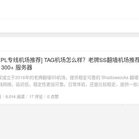
][IEPL专线机场推荐] TAG机场怎么样？老牌SS翻墙机场推荐 
300+ 服务器
成立于2016年的老牌翻墙SS机场，提供稳定可靠的 Shadowsocks 翻
L专线网络，延迟低，稳定性更加可靠。日常体验，还是比较稳定，提供一些
、以色列、俄罗斯等等，有需求的可以关注一下这个「机场」。
日
6,014 阅读
17 评论
0 点赞