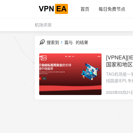
首页
每日免费节点
机场评测
搜索到
1
篇与
的结果
[VPNEA
2023-03-21
国家和地区 
TAG机场是一家
线路是IEP
点，如土耳其
2023年03月21