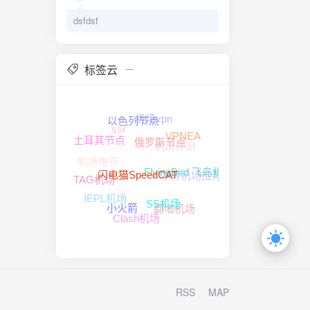
dsfdsf
标签云
机场vpn
以色列节点
ssr
VPNEA
土耳其节点
机场评测
Shadowsocks 机场
俄罗斯节点
机场推荐
中转机场推荐
FlyingBird 飞鸟机场
V2ray机场
闪电猫SpeedCAT
TAG机场
IPLC专线机场
IEPL机场
SS机场
翻墙机场
小火箭
Clash机场
RSS
MAP