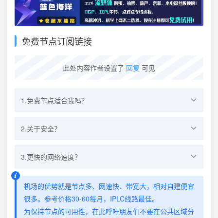
免费节点订阅链接
此处内容作者设置了
回复
可见
1.免费节点适合我吗？
偶尔：上网查资料访问文字内容站点免费节点勉强应
2.关于安全？
对。
经常：图片视频观看等对网速带宽有要求最好购买机
尽量只访问Https站点，节点没有危险识别拦截功能
3.更快的网络速度？
场服务。
不参与发表敏感话题，如暴力、政治等
刚需：有重要的个人账户和业务，请自建节点并以机
节点服务器每小时自动清理连接痕迹
本站提供的是日常基础节点，所以进行了限制。
机场的优势就是节点多、网速快、带宽大，相对自建便宜
场作为备用。
另外，不同地区、运营商、vps线路、时间段，都会影响网
很多。参考价格30-60每月，IPLC线路最佳。
vpnoe不建议长期使用免费节点，哪怕vpnea本身提
速。
为保持节点的可用性，在此呼吁朋友们不要在公共区域分
供此服务。
如果有更高的需求，建议购买付费的机场服务(可在vpnoe